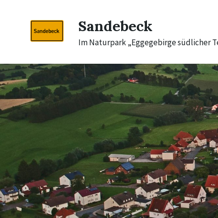
Skip
Skip
Skip
to
to
to
Sandebeck
content
main
footer
navigation
Im Naturpark „Eggegebirge südlicher 