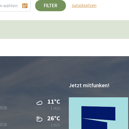
FILTER
zurücksetzen
Jetzt mitfunken!
11°C
2026
1 m/s
g
26°C
2026
1 m/s