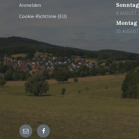
Sonntag
Anmelden
9. AUGUST 
Cookie-Richtlinie (EU)
Montag
10. AUGUST
E-
Facebook