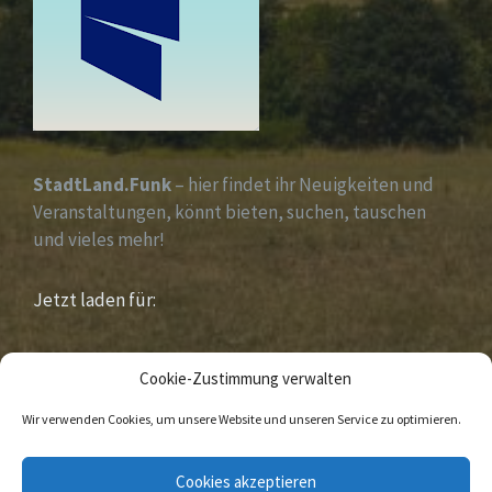
StadtLand.Funk
– hier findet ihr Neuigkeiten und
Veranstaltungen, könnt bieten, suchen, tauschen
und vieles mehr!
Jetzt laden für:
iOS &
Android
Cookie-Zustimmung verwalten
Wir verwenden Cookies, um unsere Website und unseren Service zu optimieren.
E-
Facebook
Cookies akzeptieren
Mail