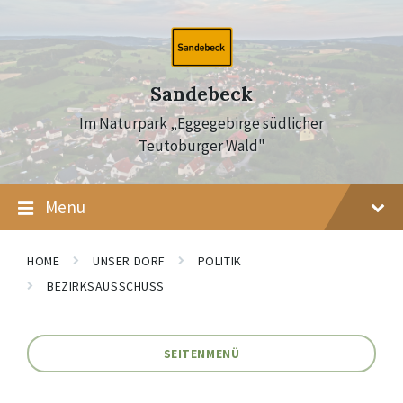
Skip
Skip
Skip
to
to
to
content
main
footer
navigation
Sandebeck
Im Naturpark „Eggegebirge südlicher
Teutoburger Wald"
Menu
HOME
UNSER DORF
POLITIK
BEZIRKSAUSSCHUSS
SEITENMENÜ