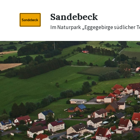
Skip
Skip
Skip
to
to
to
Sandebeck
content
main
footer
navigation
Im Naturpark „Eggegebirge südlicher 