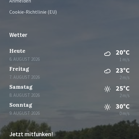
Anmelden
Cookie-Richtlinie (EU)
Wetter
Heute
20°C
6. AUGUST 2026
1 m/s
Freitag
23°C
7. AUGUST 2026
2 m/s
Samstag
25°C
8. AUGUST 2026
2 m/s
Sonntag
30°C
9. AUGUST 2026
0 m/s
Jetzt mitfunken!