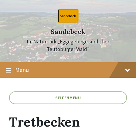
Skip
Skip
Skip
to
to
to
content
main
footer
navigation
Sandebeck
Im Naturpark „Eggegebirge südlicher
Teutoburger Wald"
Menu
SEITENMENÜ
Tretbecken