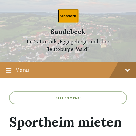
Skip
Skip
Skip
to
to
to
content
main
footer
navigation
Sandebeck
Im Naturpark „Eggegebirge südlicher
Teutoburger Wald"
Menu
SEITENMENÜ
Sportheim mieten