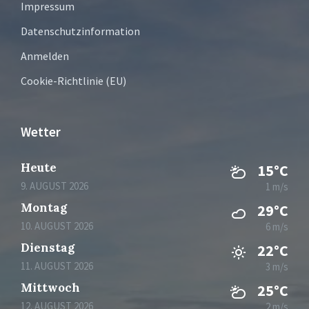
Impressum
Datenschutzinformation
Anmelden
Cookie-Richtlinie (EU)
Wetter
Heute
15°C
9. AUGUST 2026
1 m/s
Montag
29°C
10. AUGUST 2026
6 m/s
Dienstag
22°C
11. AUGUST 2026
3 m/s
Mittwoch
25°C
12. AUGUST 2026
2 m/s