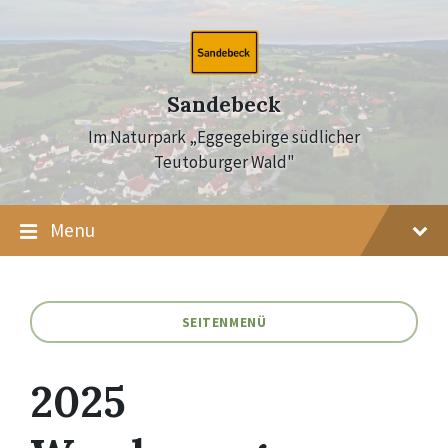
Skip
Skip
Skip
to
to
to
content
main
footer
navigation
Sandebeck
Im Naturpark „Eggegebirge südlicher
Teutoburger Wald"
Menu
SEITENMENÜ
2025