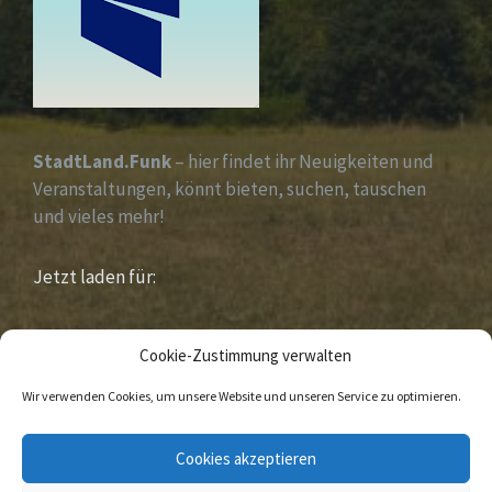
StadtLand.Funk
– hier findet ihr Neuigkeiten und
Veranstaltungen, könnt bieten, suchen, tauschen
und vieles mehr!
Jetzt laden für:
iOS &
Android
Cookie-Zustimmung verwalten
Wir verwenden Cookies, um unsere Website und unseren Service zu optimieren.
E-
Facebook
Cookies akzeptieren
Mail