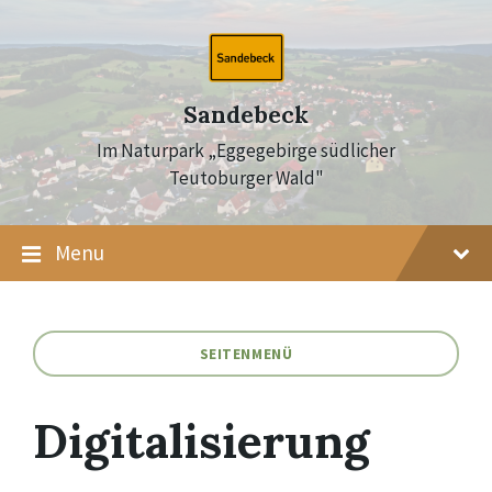
Skip
Skip
Skip
to
to
to
content
main
footer
navigation
Sandebeck
Im Naturpark „Eggegebirge südlicher
Teutoburger Wald"
Menu
SEITENMENÜ
Digitalisierung