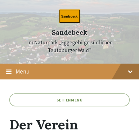
Skip
Skip
Skip
to
to
to
content
main
footer
navigation
Sandebeck
Im Naturpark „Eggegebirge südlicher
Teutoburger Wald"
Menu
SEITENMENÜ
Der Verein