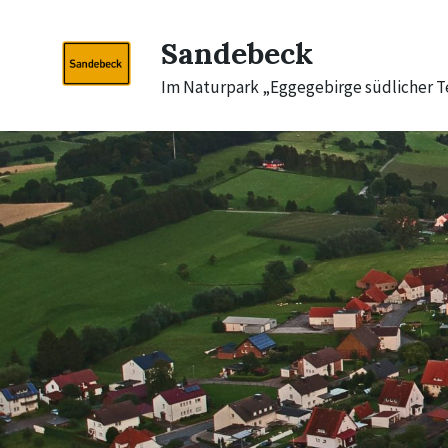
Skip
Skip
Skip
to
to
to
Sandebeck
content
main
footer
navigation
Im Naturpark „Eggegebirge südlicher 