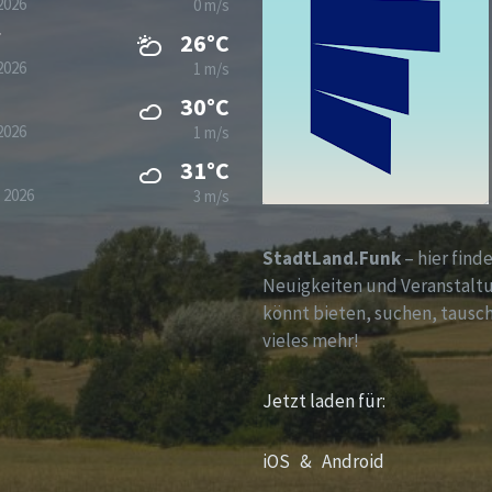
2026
0 m/s
g
26°C
2026
1 m/s
30°C
2026
1 m/s
31°C
 2026
3 m/s
StadtLand.Funk
– hier finde
Neuigkeiten und Veranstalt
könnt bieten, suchen, tausc
vieles mehr!
Jetzt laden für:
iOS &
Android