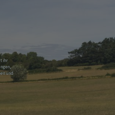
t ihr
ungen,
hen und