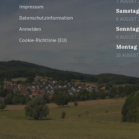
7. AUGUST 
Impressum
Samsta
Datenschutzinformation
8. AUGUST 
Sonntag
Anmelden
9. AUGUST 
Cookie-Richtlinie (EU)
Montag
10. AUGUST