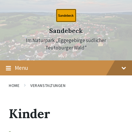
Skip
Skip
Skip
to
to
to
content
main
footer
navigation
Sandebeck
Im Naturpark „Eggegebirge südlicher
Teutoburger Wald"
Menu
HOME
VERANSTALTUNGEN
Kinder