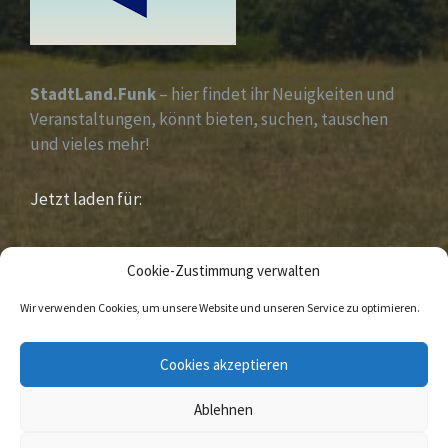
StadtLand.Funk
– hier findet ihr Neuigkeiten und
Veranstaltungen, könnt bieten, suchen, tauschen
und vieles mehr!
Jetzt laden für:
iOS &
Android
Cookie-Zustimmung verwalten
Wir verwenden Cookies, um unsere Website und unseren Service zu optimieren.
E-
Facebook
Cookies akzeptieren
Mail
Ablehnen
© 2020 Sandebeck Im Naturpark „ Eggegebirge
südlicher Teutoburger Wald „