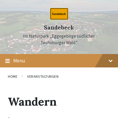
Skip
Skip
Skip
to
to
to
content
main
footer
navigation
Sandebeck
Im Naturpark „Eggegebirge südlicher
Teutoburger Wald"
Menu
HOME
VERANSTALTUNGEN
Wandern