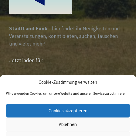
StadtLand.Funk
– hier findet ihr Neuigkeiten und
Veranstaltungen, könnt bieten, suchen, tauschen
und vieles mehr!
Jetzt laden für:
iOS &
Android
Cookie-Zustimmung verwalten
Wir verwenden Cookies, um unsere Website und unseren Service zu optimieren.
E-
Facebook
Cookies akzeptieren
Mail
Ablehnen
© 2020 Sandebeck Im Naturpark „ Eggegebirge
südlicher Teutoburger Wald „