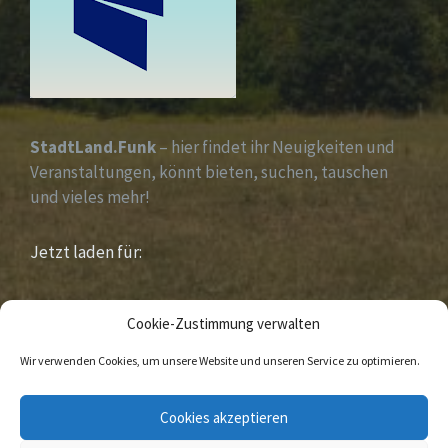
StadtLand.Funk
– hier findet ihr Neuigkeiten und
Veranstaltungen, könnt bieten, suchen, tauschen
und vieles mehr!
Jetzt laden für:
iOS &
Android
Cookie-Zustimmung verwalten
Wir verwenden Cookies, um unsere Website und unseren Service zu optimieren.
E-
Facebook
Cookies akzeptieren
Mail