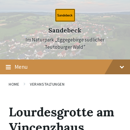
Skip
Skip
Skip
to
to
to
content
main
footer
navigation
Sandebeck
Im Naturpark „Eggegebirge südlicher
Teutoburger Wald"
Menu
HOME
VERANSTALTUNGEN
Lourdesgrotte am
Vincenzhaus