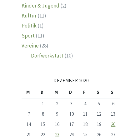
Kinder & Jugend
(2)
Kultur
(11)
Politik
(1)
Sport
(11)
Vereine
(28)
Dorfwerkstatt
(10)
DEZEMBER 2020
M
D
M
D
F
S
S
1
2
3
4
5
6
7
8
9
10
11
12
13
14
15
16
17
18
19
20
21
22
23
24
25
26
27