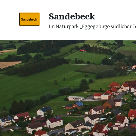
Skip
Skip
Skip
to
to
to
Sandebeck
content
main
footer
navigation
Im Naturpark „Eggegebirge südlicher 