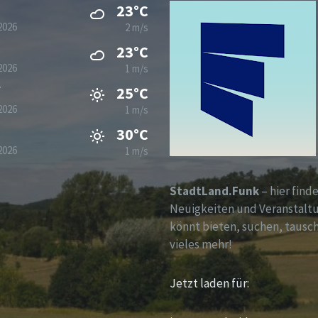
23°C
2026
2 m/s
23°C
2026
1 m/s
g
25°C
2026
1 m/s
30°C
2026
1 m/s
StadtLand.Funk
– hier finde
Neuigkeiten und Veranstalt
könnt bieten, suchen, tausc
vieles mehr!
Jetzt laden für: