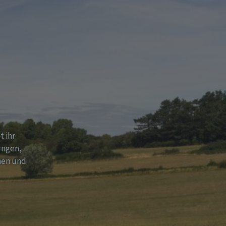
t ihr
ungen,
hen und