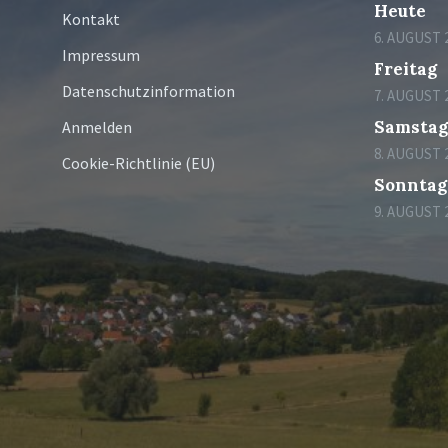
Heute
Kontakt
6. AUGUST 
Impressum
Freitag
Datenschutzinformation
7. AUGUST 
Samsta
Anmelden
8. AUGUST 
Cookie-Richtlinie (EU)
Sonntag
9. AUGUST 