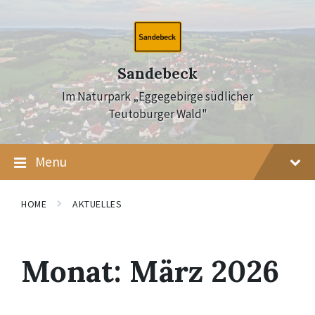
Skip
Skip
Skip
to
to
to
content
main
footer
navigation
Sandebeck
Im Naturpark „Eggegebirge südlicher
Teutoburger Wald"
Menu
HOME
AKTUELLES
Monat:
März 2026