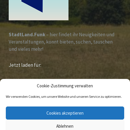
StadtLand.Funk
– hier findet ihr Neuigkeiten und
Veranstaltungen, könnt bieten, suchen, tauschen
und vieles mehr!
Jetzt laden für:
iOS &
Android
Cookie-Zustimmung verwalten
Wir verwenden Cookies, um unsere Website und unseren Service zu optimieren.
E-
Facebook
Cookies akzeptieren
Mail
Ablehnen
© 2020 Sandebeck Im Naturpark „ Eggegebirge