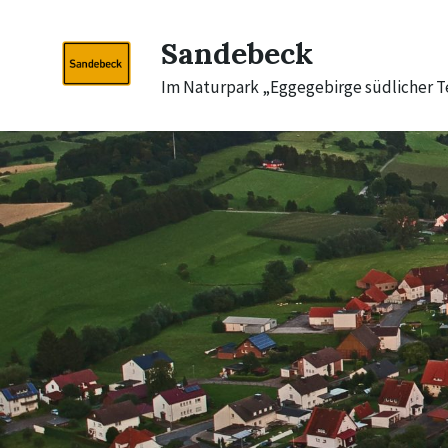
Skip
Skip
Skip
to
to
to
Sandebeck
content
main
footer
navigation
Im Naturpark „Eggegebirge südlicher 