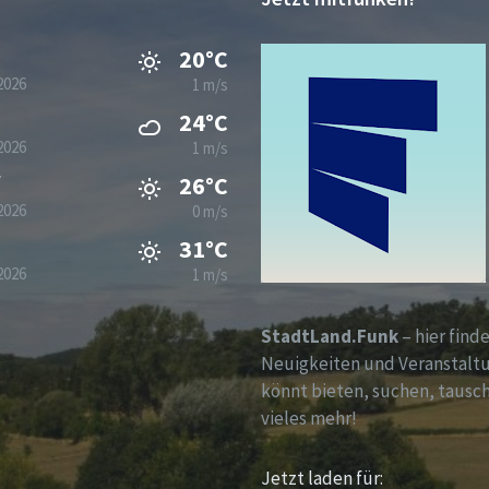
20°C
2026
1 m/s
24°C
2026
1 m/s
g
26°C
2026
0 m/s
31°C
2026
1 m/s
StadtLand.Funk
– hier finde
Neuigkeiten und Veranstalt
könnt bieten, suchen, tausc
vieles mehr!
Jetzt laden für: