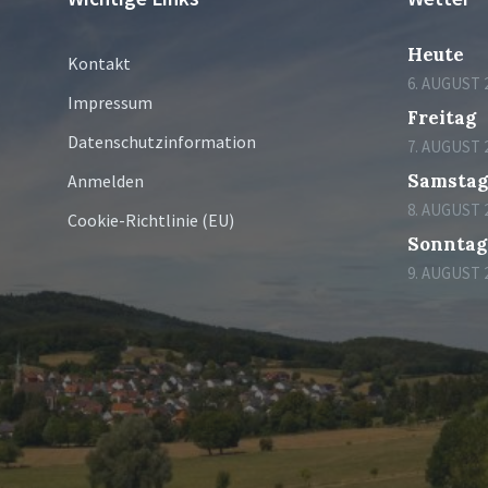
Heute
Kontakt
6. AUGUST 
Impressum
Freitag
Datenschutzinformation
7. AUGUST 
Samsta
Anmelden
8. AUGUST 
Cookie-Richtlinie (EU)
Sonntag
9. AUGUST 