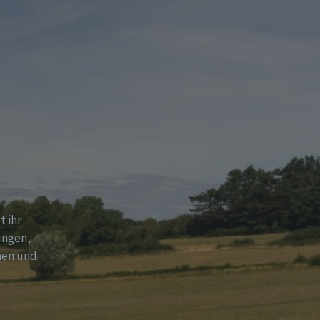
t ihr
ungen,
hen und