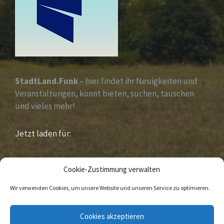
StadtLand.Funk
– hier findet ihr Neuigkeiten und
Veranstaltungen, könnt bieten, suchen, tauschen
und vieles mehr!
Jetzt laden für:
iOS &
Android
Cookie-Zustimmung verwalten
Wir verwenden Cookies, um unsere Website und unseren Service zu optimieren.
E-
Facebook
Cookies akzeptieren
Mail