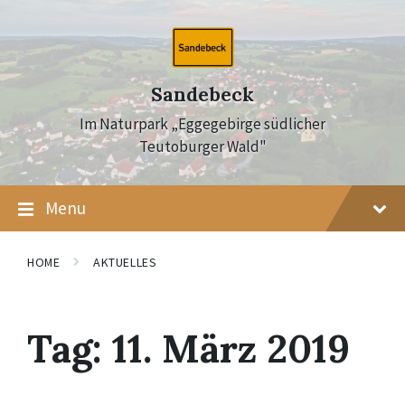
Skip
Skip
Skip
to
to
to
content
main
footer
navigation
Sandebeck
Im Naturpark „Eggegebirge südlicher
Teutoburger Wald"
Menu
HOME
AKTUELLES
Tag:
11. März 2019