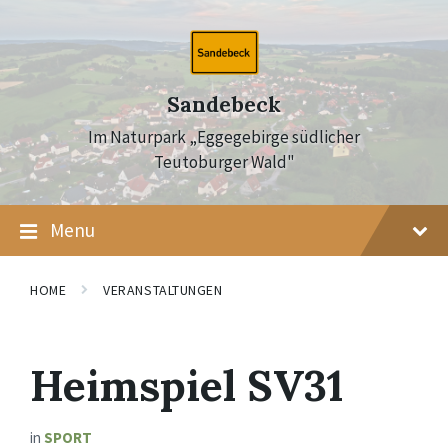
Skip
Skip
Skip
to
to
to
content
main
footer
navigation
Sandebeck
Im Naturpark „Eggegebirge südlicher
Teutoburger Wald"
Menu
HOME
VERANSTALTUNGEN
Heimspiel SV31
in
SPORT