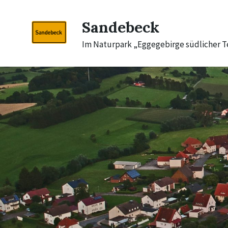
Skip
Skip
Skip
to
to
to
Sandebeck
content
main
footer
navigation
Im Naturpark „Eggegebirge südlicher 