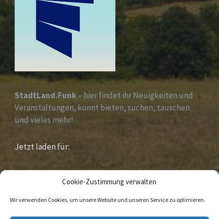
StadtLand.Funk
– hier findet ihr Neuigkeiten und
Veranstaltungen, könnt bieten, suchen, tauschen
und vieles mehr!
Jetzt laden für:
iOS &
Android
Cookie-Zustimmung verwalten
Wir verwenden Cookies, um unsere Website und unseren Service zu optimieren.
E-
Facebook