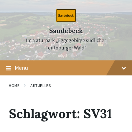
Skip
Skip
Skip
to
to
to
content
main
footer
navigation
Sandebeck
Im Naturpark „Eggegebirge südlicher
Teutoburger Wald"
Menu
HOME
AKTUELLES
Schlagwort:
SV31