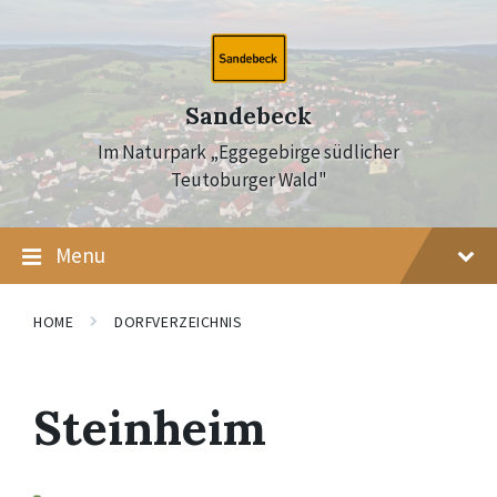
Skip
Skip
Skip
to
to
to
content
main
footer
navigation
Sandebeck
Im Naturpark „Eggegebirge südlicher
Teutoburger Wald"
Menu
HOME
DORFVERZEICHNIS
Steinheim