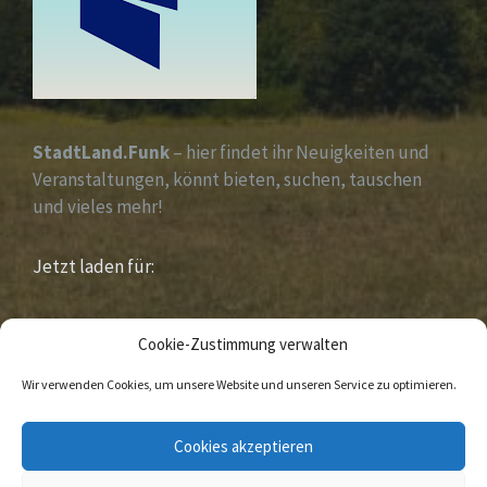
StadtLand.Funk
– hier findet ihr Neuigkeiten und
Veranstaltungen, könnt bieten, suchen, tauschen
und vieles mehr!
Jetzt laden für:
iOS &
Android
Cookie-Zustimmung verwalten
Wir verwenden Cookies, um unsere Website und unseren Service zu optimieren.
E-
Facebook
Cookies akzeptieren
Mail