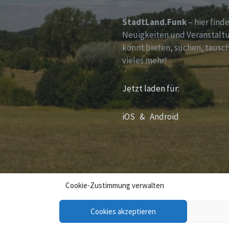
StadtLand.Funk
– hier finde
Neuigkeiten und Veranstalt
könnt bieten, suchen, tausc
vieles mehr!
Jetzt laden für:
iOS &
Android
Cookie-Zustimmung verwalten
cher Teutoburger Wald „
Cookies akzeptieren