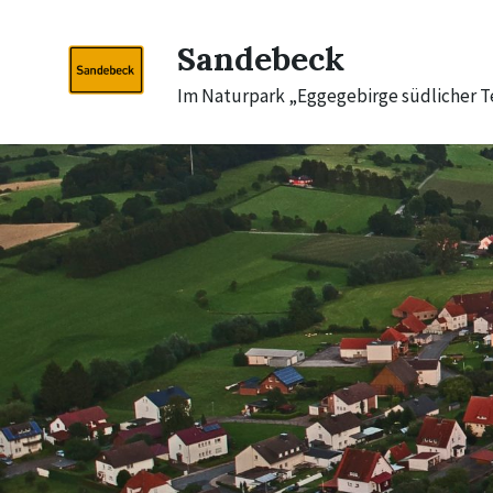
Skip
Skip
Skip
to
to
to
Sandebeck
content
main
footer
navigation
Im Naturpark „Eggegebirge südlicher 