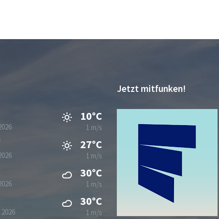
Jetzt mitfunken!
10°C
2026
1 m/s
g
27°C
2026
1 m/s
30°C
2026
1 m/s
30°C
 2026
1 m/s