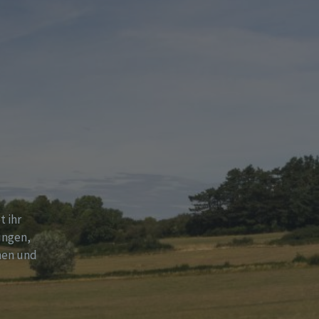
t ihr
ungen,
hen und