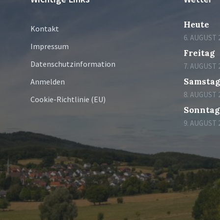
Heute
Kontakt
6. AUGUST 
Impressum
Freitag
Datenschutzinformation
7. AUGUST 
Samsta
Anmelden
8. AUGUST 
Cookie-Richtlinie (EU)
Sonntag
9. AUGUST 