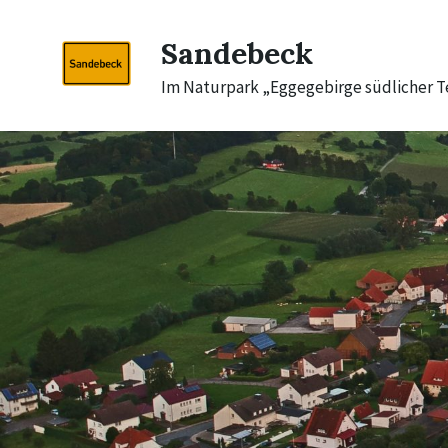
Skip
Skip
Skip
to
to
to
Sandebeck
content
main
footer
navigation
Im Naturpark „Eggegebirge südlicher 