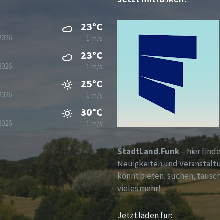
23°C
2026
1 m/s
23°C
2026
1 m/s
g
25°C
2026
1 m/s
30°C
2026
1 m/s
StadtLand.Funk
– hier finde
Neuigkeiten und Veranstalt
könnt bieten, suchen, tausc
vieles mehr!
Jetzt laden für: