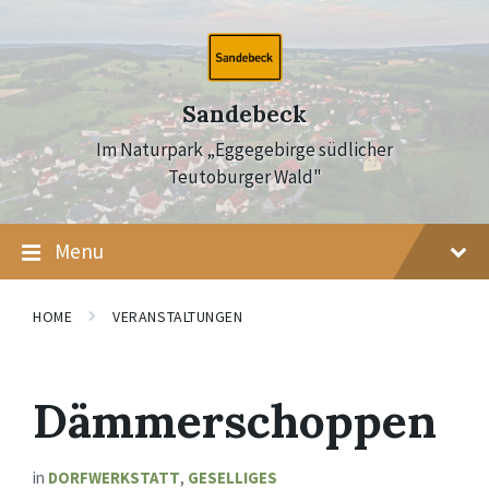
Skip
Skip
Skip
to
to
to
content
main
footer
navigation
Sandebeck
Im Naturpark „Eggegebirge südlicher
Teutoburger Wald"
Menu
HOME
VERANSTALTUNGEN
Dämmerschoppen
in
DORFWERKSTATT
,
GESELLIGES