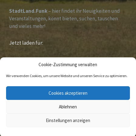
StadtLand.Funk
– hier findet ihr Neuigkeiten und
Veranstaltungen, könnt bieten, suchen, tauschen
und vieles mehr!
Jetzt laden für:
iOS &
Android
Cookie-Zustimmung verwalten
Wir verwenden Cookies, um unsere Website und unseren Service zu optimieren.
E-
Facebook
Cookies akzeptieren
Mail
Ablehnen
© 2020 Sandebeck Im Naturpark „ Eggegebirge
südlicher Teutoburger Wald „
Einstellungen anzeigen