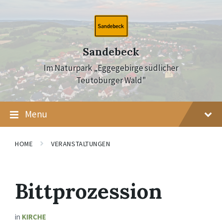
Skip
Skip
Skip
to
to
to
content
main
footer
navigation
Sandebeck
Im Naturpark „Eggegebirge südlicher
Teutoburger Wald"
Menu
HOME
VERANSTALTUNGEN
Bittprozession
in
KIRCHE