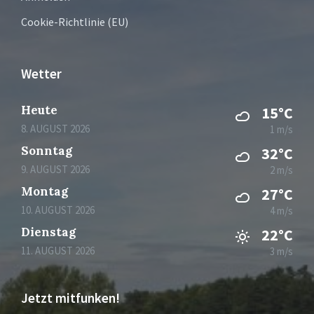
Cookie-Richtlinie (EU)
Wetter
Heute
15°C
8. AUGUST 2026
1 m/s
Sonntag
32°C
9. AUGUST 2026
2 m/s
Montag
27°C
10. AUGUST 2026
4 m/s
Dienstag
22°C
11. AUGUST 2026
3 m/s
Jetzt mitfunken!