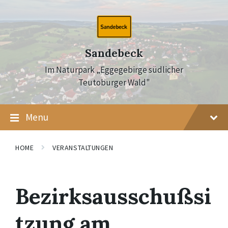
Skip
Skip
Skip
to
to
to
content
main
footer
navigation
Sandebeck
Im Naturpark „Eggegebirge südlicher
Teutoburger Wald"
Menu
HOME
VERANSTALTUNGEN
Bezirksausschußsi
tzung am