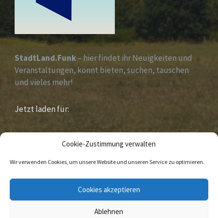
StadtLand.Funk
– hier findet ihr Neuigkeiten und
Veranstaltungen, könnt bieten, suchen, tauschen
und vieles mehr!
Jetzt laden für:
iOS &
Android
Cookie-Zustimmung verwalten
Wir verwenden Cookies, um unsere Website und unseren Service zu optimieren.
E-
Facebook
Cookies akzeptieren
Mail
Ablehnen
© 2020 Sandebeck Im Naturpark „ Eggegebirge