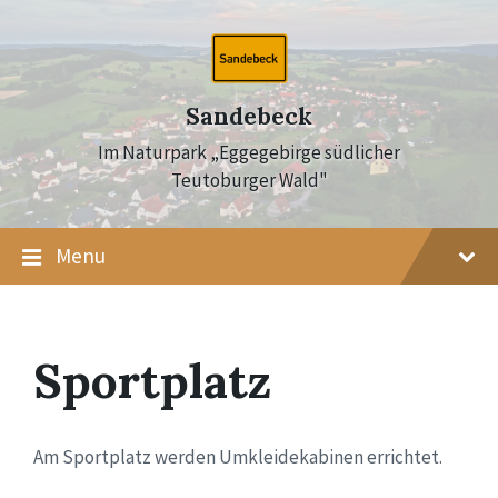
Skip
Skip
Skip
to
to
to
content
main
footer
navigation
Sandebeck
Im Naturpark „Eggegebirge südlicher
Teutoburger Wald"
Menu
Sportplatz
Am Sportplatz werden Umkleidekabinen errichtet.