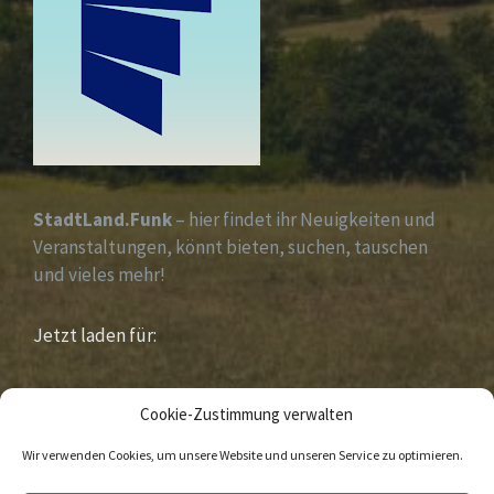
StadtLand.Funk
– hier findet ihr Neuigkeiten und
Veranstaltungen, könnt bieten, suchen, tauschen
und vieles mehr!
Jetzt laden für:
iOS &
Android
Cookie-Zustimmung verwalten
Wir verwenden Cookies, um unsere Website und unseren Service zu optimieren.
E-
Facebook