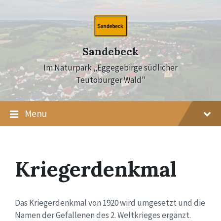
Skip
Skip
Skip
to
to
to
content
main
footer
navigation
Sandebeck
Im Naturpark „Eggegebirge südlicher
Teutoburger Wald"
Menu
Kriegerdenkmal
Das Kriegerdenkmal von 1920 wird umgesetzt und die
Namen der Gefallenen des 2. Weltkrieges ergänzt.