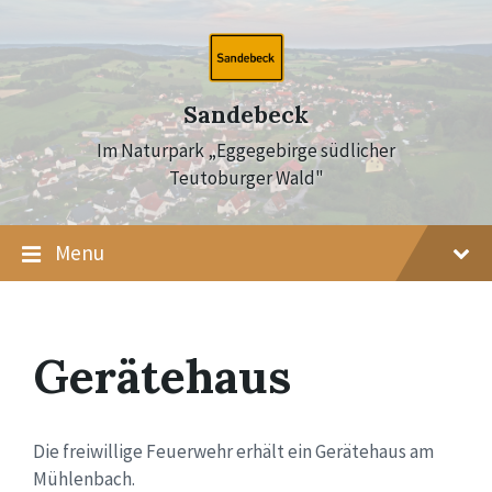
Skip
Skip
Skip
to
to
to
content
main
footer
navigation
Sandebeck
Im Naturpark „Eggegebirge südlicher
Teutoburger Wald"
Menu
Gerätehaus
Die freiwillige Feuerwehr erhält ein Gerätehaus am
Mühlenbach.