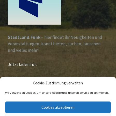
StadtLand.Funk
– hier findet ihr Neuigkeiten und
Veranstaltungen, könnt bieten, suchen, tauschen
und vieles mehr!
Jetzt laden für:
iOS &
Android
Cookie-Zustimmung verwalten
Wir verwenden Cookies, um unsere Website und unseren Service zu optimieren.
E-
Facebook
Cookies akzeptieren
Mail