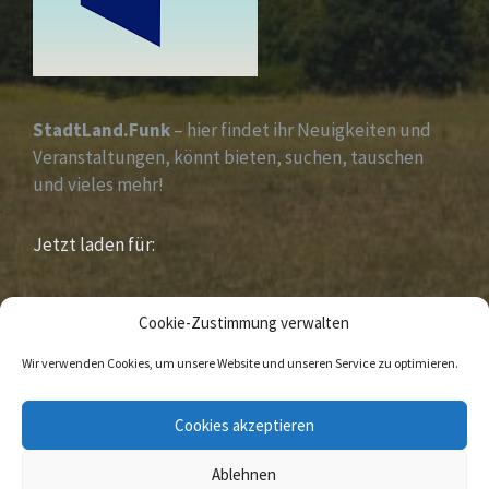
StadtLand.Funk
– hier findet ihr Neuigkeiten und
Veranstaltungen, könnt bieten, suchen, tauschen
und vieles mehr!
Jetzt laden für:
iOS &
Android
Cookie-Zustimmung verwalten
Wir verwenden Cookies, um unsere Website und unseren Service zu optimieren.
E-
Facebook
Cookies akzeptieren
Mail
Ablehnen
© 2020 Sandebeck Im Naturpark „ Eggegebirge