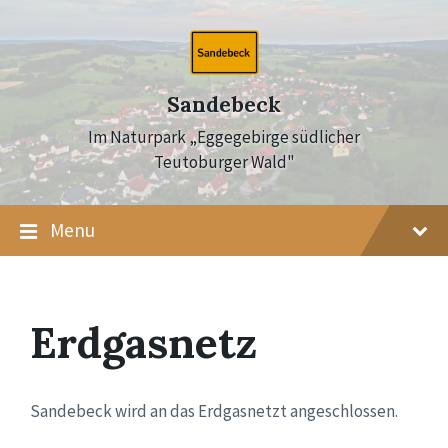
Skip
Skip
Skip
to
to
to
content
main
footer
navigation
Sandebeck
Im Naturpark „Eggegebirge südlicher
Teutoburger Wald"
Menu
Erdgasnetz
Sandebeck wird an das Erdgasnetzt angeschlossen.